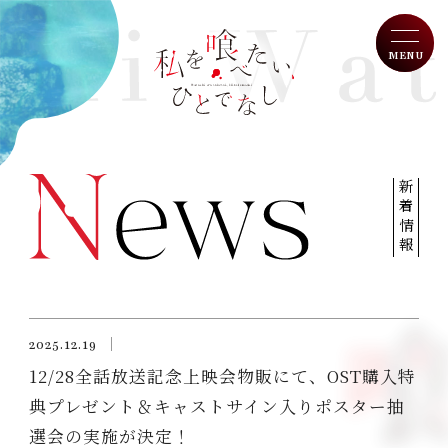
MENU
W
a
T
op
t
新着情報
a
N
ews
s
h
O
n Air
i
w
I
ntroduction
o
2025.12.19
t
12/28全話放送記念上映会物販にて、OST購入特
S
tory
a
典プレゼント＆キャストサイン入りポスター抽
b
C
haracter
e
選会の実施が決定！