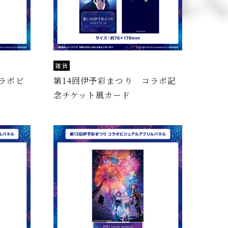
雑貨
ラボビ
第14回伊予彩まつり コラボ記
念チケット風カード