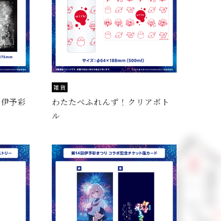
雑貨
3回伊予彩
わたたべふれんず！クリアボト
ル