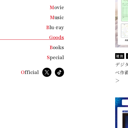
t
M
ovie
a
M
usic
b
e
B
lu-ray
t
G
oods
a
B
ooks
i
雑貨
S
pecial
,
デジ
H
X
T
O
fficial
べ作
i
i
k
＞
d
T
o
t
k
o
d
e
n