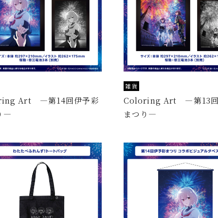
雑貨
oring Art —第14回伊予彩
Coloring Art —第1
り—
まつり—