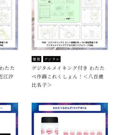
雑貨
デジタル
 わたた
デジタルメイキング付き わたた
近江汐
べ作画これくしょん！＜八百歳
比名子＞