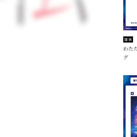
雑貨
わた
グ