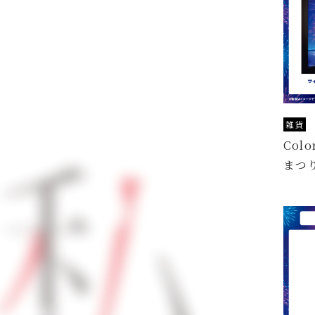
a
s
h
i
雑貨
Col
まつ