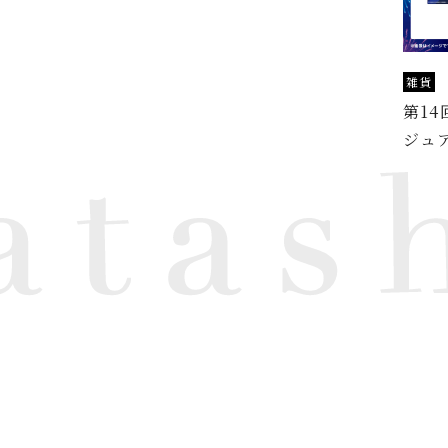
雑貨
第1
ジュ
W
a
t
a