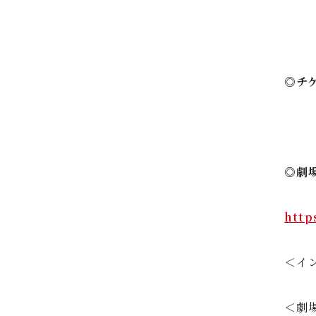
◎チ
◎劇
http
＜イン
＜劇