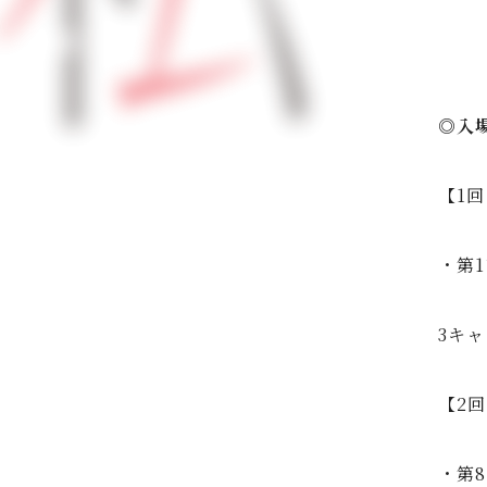
◎入
【1
・第
3キ
【2
・第