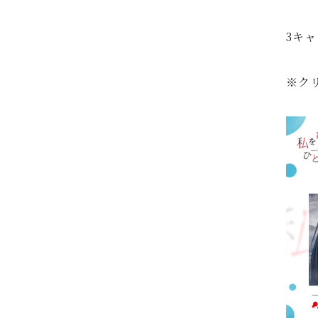
3キ
※ク