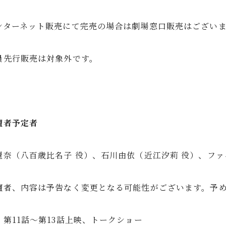
ンターネット販売にて完売の場合は劇場窓口販売はござい
員先行販売は対象外です。
壇者予定者
麗奈（八百歳比名子 役）、石川由依（近江汐莉 役）、ファ
壇者、内容は予告なく変更となる可能性がございます。予
：第11話～第13話上映、トークショー