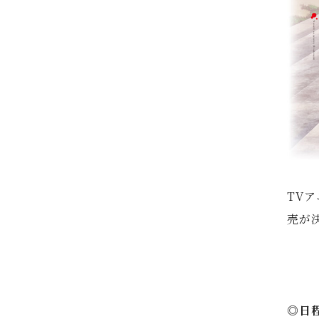
a
s
h
i
TV
売が
◎日程