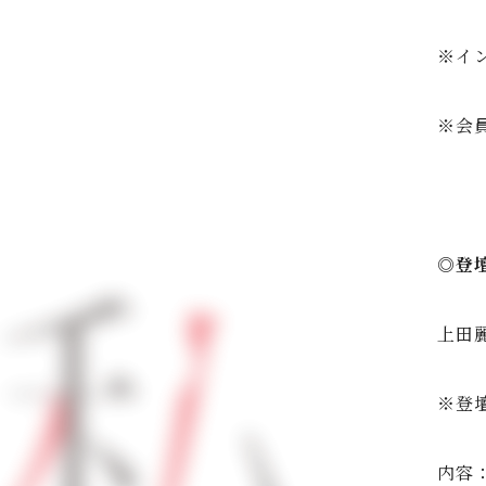
※イ
※会
◎登
上田
※登
内容