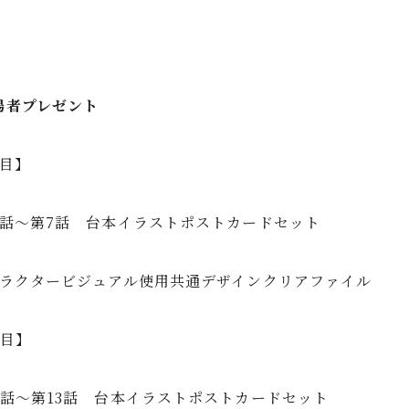
場者プレゼント
回目】
1話～第7話 台本イラストポストカードセット
ャラクタービジュアル使用共通デザインクリアファイル
回目】
8話～第13話 台本イラストポストカードセット