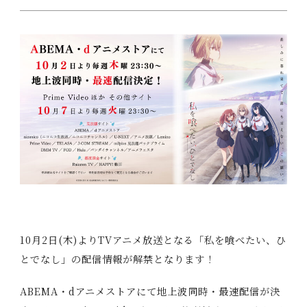
t
a
C
ast/
S
taff
i
,
M
ovie
H
i
M
usic
d
t
B
lu-ray
o
d
G
oods
e
n
B
ooks
a
s
S
pecial
10月2日(木)よりTVアニメ放送となる「私を喰べたい、ひ
h
とでなし」の配信情報が解禁となります！
i
ABEMA・dアニメストアにて地上波同時・最速配信が決