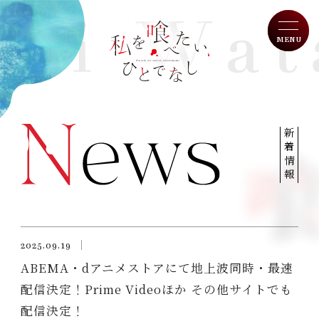
MENU
W
a
T
op
t
新着情報
a
N
ews
s
h
O
n Air
i
w
I
ntroduction
o
2025.09.19
t
ABEMA・dアニメストアにて地上波同時・最速
S
tory
a
配信決定！Prime Videoほか その他サイトでも
b
C
haracter
e
配信決定！