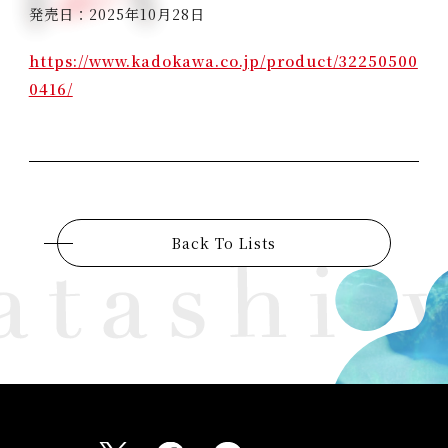
発売日：2025年10月28日
https://www.kadokawa.co.jp/product/32250500
0416/
Back To Lists
W
a
t
a