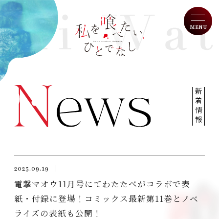
MENU
W
a
T
op
t
新着情報
a
N
ews
s
h
O
n Air
i
w
I
ntroduction
o
2025.09.19
t
電撃マオウ11月号にてわたたべがコラボで表
S
tory
a
紙・付録に登場！コミックス最新第11巻とノベ
b
C
haracter
e
ライズの表紙も公開！