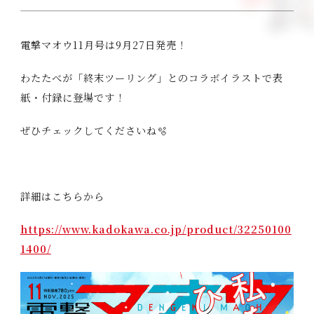
t
a
C
ast/
S
taff
i
電撃マオウ11月号は9月27日発売！
,
M
ovie
H
わたたべが「終末ツーリング」とのコラボイラストで表
i
M
usic
紙・付録に登場です！
d
t
B
lu-ray
ぜひチェックしてくださいね🫧
o
d
G
oods
e
詳細はこちらから
n
B
ooks
a
https://www.kadokawa.co.jp/product/32250100
s
S
pecial
1400/
h
i