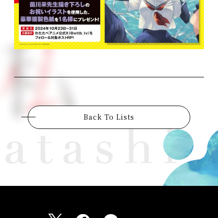
Back To Lists
W
a
t
a