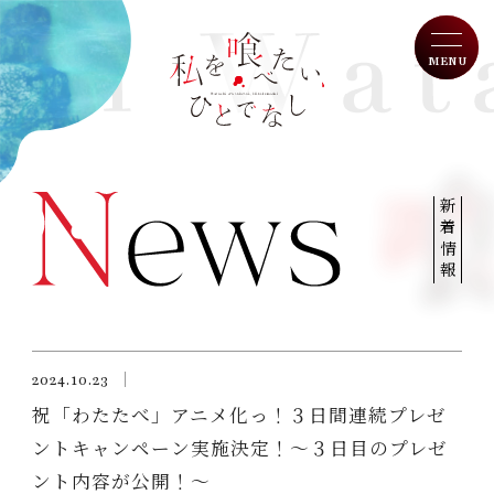
MENU
W
a
T
op
t
新着情報
a
N
ews
s
h
O
n Air
i
w
I
ntroduction
o
2024.10.23
t
祝「わたたべ」アニメ化っ！３日間連続プレゼ
S
tory
a
ントキャンペーン実施決定！～３日目のプレゼ
b
C
haracter
e
ント内容が公開！～