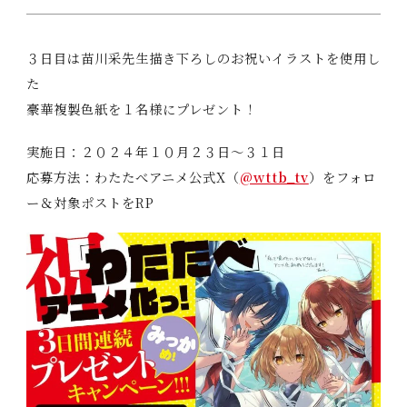
t
a
C
ast/
S
taff
i
３日目は苗川采先生描き下ろしのお祝いイラストを使用し
,
M
ovie
た
H
豪華複製色紙を１名様にプレゼント！
i
M
usic
d
実施日：２０２４年１０月２３日～３１日
t
B
lu-ray
応募方法：わたたべアニメ公式X（
@wttb_tv
）をフォロ
o
ー＆対象ポストをRP
d
G
oods
e
n
B
ooks
a
s
S
pecial
h
i