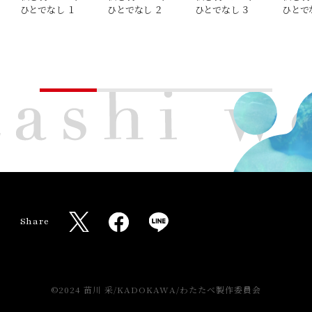
ひとでなし １
ひとでなし ２
ひとでなし ３
ひとで
W
a
t
a
Share
s
X
F
L
h
s
a
I
i
h
c
N
X
T
w
a
e
E
O
fficial
i
©2024 苗川 采/KADOKAWA/わたたべ製作委員会
k
o
r
b
s