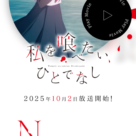
t
a
C
ast/
S
taff
i
P
L
,
M
ovie
A
H
Y
M
i
M
usic
O
V
d
I
t
B
lu-ray
E
o
d
G
oods
e
n
B
ooks
a
s
S
pecial
h
i
新着情報