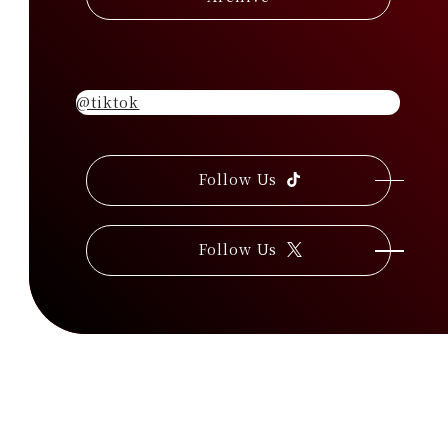
@tiktok
Follow Us
T
i
k
T
Follow Us
o
X
k