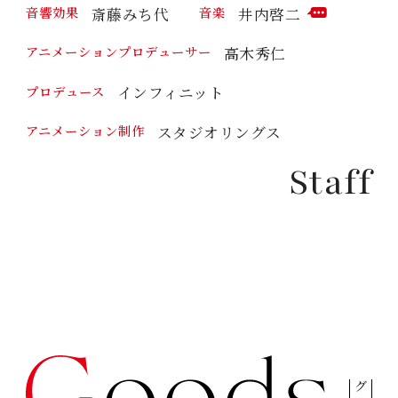
斎藤みち代
井内啓二
音響効果
音楽
M
C
M
O
高木秀仁
アニメーションプロデューサー
E
M
N
M
T
インフィニット
プロデュース
E
N
T
スタジオリングス
アニメーション制作
Staff