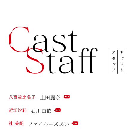
スタッフ
キャスト
上田麗奈
八百歳比名子
C
O
石川由依
近江汐莉
M
C
M
O
ファイルーズあい
社 美胡
E
M
C
N
M
O