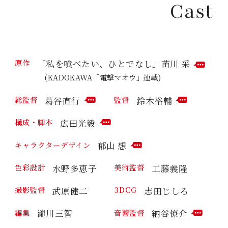
T
Cast
E
M
N
M
T
E
N
T
「私を喰べたい、ひとでなし」苗川 采
原作
C
(KADOKAWA「電撃マオウ」連載)
O
M
葛谷直行
鈴木裕輔
総監督
監督
M
C
C
E
O
O
N
広田光毅
構成・脚本
M
M
C
T
M
M
O
郁山 想
キャラクターデザイン
E
E
M
C
N
N
M
O
T
T
水野多恵子
工藤義隆
色彩設計
美術監督
E
M
N
M
T
武原健二
志田じしろ
撮影監督
3DCG
E
N
T
瀧川三智
納谷僚介
編集
音響監督
C
O