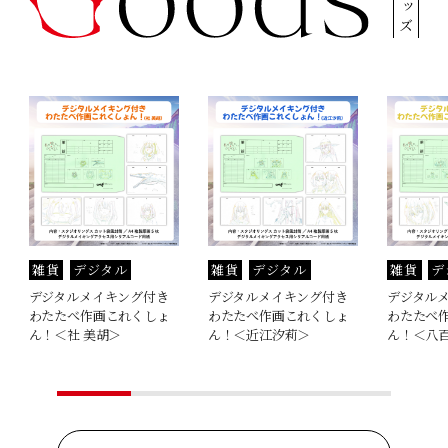
グッズ
雑貨
デジタル
雑貨
デジタル
雑貨
デ
デジタルメイキング付き
デジタルメイキング付き
デジタル
わたたべ作画これくしょ
わたたべ作画これくしょ
わたたべ
ん！＜社 美胡＞
ん！＜近江汐莉＞
ん！＜八