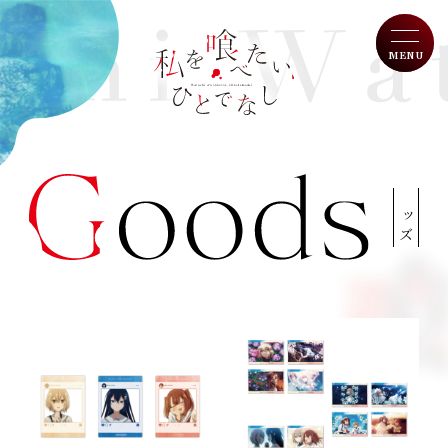
MENU
W
a
T
op
t
グッズ
a
N
ews
s
h
O
n Air
i
w
I
ntroduction
o
t
S
tory
a
b
C
haracter
e