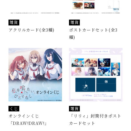
t
a
C
ast/
S
taff
i
雑貨
雑貨
,
M
ovie
アクリルカード(全3種)
ポストカードセット(全3
H
種)
i
M
usic
d
t
B
lu-ray
o
d
G
oods
e
n
B
ooks
a
s
S
pecial
h
くじ
雑貨
i
オンラインくじ
「リリィ」封筒付きポスト
「DRAW!DRAW!」
カードセット