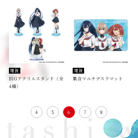
雑貨
雑貨
BIGアクリルスタンド（全
集合マルチデスクマット
4種）
4
5
6
7
8