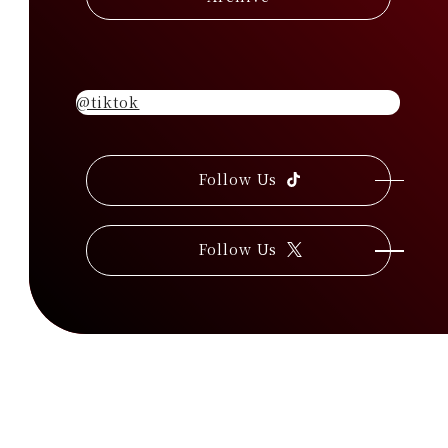
@tiktok
Follow Us
T
i
k
T
Follow Us
o
X
k