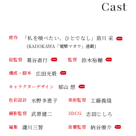
T
Cast
E
M
N
M
T
E
N
T
「私を喰べたい、ひとでなし」苗川 采
原作
C
(KADOKAWA「電撃マオウ」連載)
O
M
葛谷直行
鈴木裕輔
総監督
監督
M
C
C
E
O
O
N
広田光毅
構成・脚本
M
M
C
T
M
M
O
郁山 想
キャラクターデザイン
E
E
M
C
N
N
M
O
T
T
水野多恵子
工藤義隆
色彩設計
美術監督
E
M
N
M
T
武原健二
志田じしろ
撮影監督
3DCG
E
N
T
瀧川三智
納谷僚介
編集
音響監督
C
O