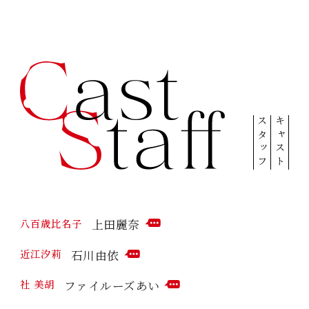
スタッフ
キャスト
上田麗奈
八百歳比名子
C
O
石川由依
近江汐莉
M
C
M
O
ファイルーズあい
社 美胡
E
M
C
N
M
O