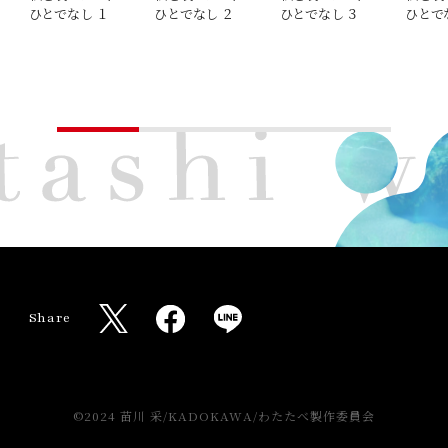
ひとでなし １
ひとでなし ２
ひとでなし ３
ひとで
W
a
t
a
Share
s
X
F
L
h
s
a
I
i
h
c
N
X
T
w
a
e
E
O
fficial
i
©2024 苗川 采/KADOKAWA/わたたべ製作委員会
k
o
r
b
s