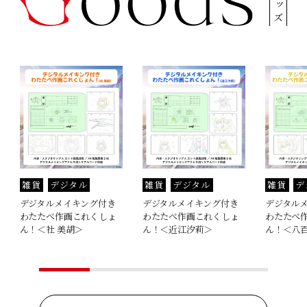
グッズ
雑貨
デジタル
雑貨
デジタル
雑貨
デ
デジタルメイキング付き
デジタルメイキング付き
デジタル
わたたべ作画これくしょ
わたたべ作画これくしょ
わたたべ
ん！＜社 美胡＞
ん！＜近江汐莉＞
ん！＜八