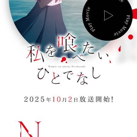
t
a
C
ast/
S
taff
i
P
L
,
M
ovie
A
H
Y
M
i
M
usic
O
V
d
I
t
B
lu-ray
E
o
d
G
oods
e
n
B
ooks
a
s
S
pecial
h
i
新着情報