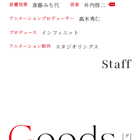
斎藤みち代
井内啓二
音響効果
音楽
M
C
M
O
高木秀仁
アニメーションプロデューサー
E
M
N
M
T
インフィニット
プロデュース
E
N
T
スタジオリングス
アニメーション制作
Staff