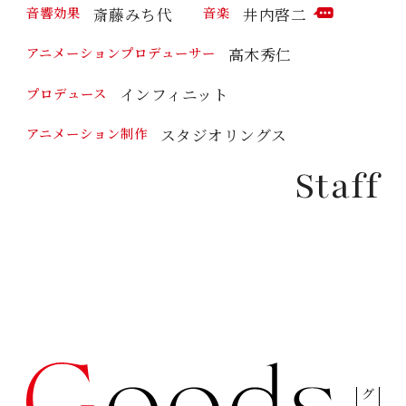
斎藤みち代
井内啓二
音響効果
音楽
M
C
M
O
高木秀仁
アニメーションプロデューサー
E
M
N
M
T
インフィニット
プロデュース
E
N
T
スタジオリングス
アニメーション制作
Staff