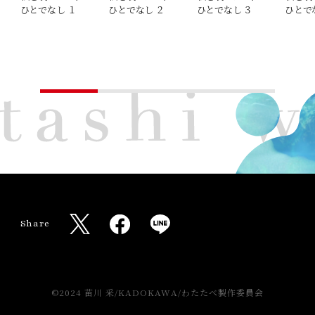
ひとでなし １
ひとでなし ２
ひとでなし ３
ひとで
W
a
t
a
Share
s
X
F
L
h
s
a
I
i
h
c
N
X
T
w
a
e
E
O
fficial
i
©2024 苗川 采/KADOKAWA/わたたべ製作委員会
k
o
r
b
s