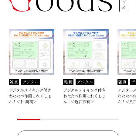
グッズ
雑貨
デジタル
雑貨
デジタル
雑貨
デ
デジタルメイキング付き
デジタルメイキング付き
デジタル
わたたべ作画これくしょ
わたたべ作画これくしょ
わたたべ
ん！＜社 美胡＞
ん！＜近江汐莉＞
ん！＜八