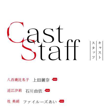
スタッフ
キャスト
上田麗奈
八百歳比名子
C
O
石川由依
近江汐莉
M
C
M
O
ファイルーズあい
社 美胡
E
M
C
N
M
O