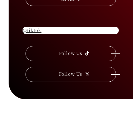
@tiktok
Follow Us
T
i
k
T
Follow Us
o
X
k