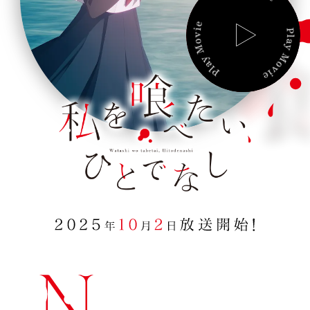
t
a
C
ast/
S
taff
i
P
L
,
M
ovie
A
H
Y
M
i
M
usic
O
V
d
I
t
B
lu-ray
E
o
d
G
oods
e
n
B
ooks
a
s
S
pecial
h
i
新着情報