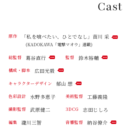
T
Cast
E
M
N
M
T
E
N
T
「私を喰べたい、ひとでなし」苗川 采
原作
C
(KADOKAWA「電撃マオウ」連載)
O
M
葛谷直行
鈴木裕輔
総監督
監督
M
C
C
E
O
O
N
広田光毅
構成・脚本
M
M
C
T
M
M
O
郁山 想
キャラクターデザイン
E
E
M
C
N
N
M
O
T
T
水野多恵子
工藤義隆
色彩設計
美術監督
E
M
N
M
T
武原健二
志田じしろ
撮影監督
3DCG
E
N
T
瀧川三智
納谷僚介
編集
音響監督
C
O